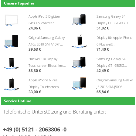
Unsere Topseller
Apple iPad 3 Digitizer
Samsung Galaxy S4
Glas Touchscreen...
Display LTE GT-I9507...
24,06 €
51,02 €
Original Samsung Galaxy
Display für Apple iPhone
A10s 2019 SM-A107F...
6 Plus weiß...
39,63 €
71,40 €
Huawei P10 Display
Samsung Galaxy S4
Touchscreen Bildschirm...
Display GT-I9505G...
83,30 €
42,49 €
Apple iPhone 6 Plus
Original Samsung Galaxy
Display Touchscreen...
J5 2015 SM-J500F...
33,00 €
65,84 €
Service Hotline
Telefonische Unterstützung und Beratung unter:
+49 (0) 5121 - 2063806 -0