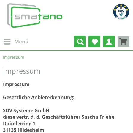
Deine Vorteile
Kontaktinformationen
Sicher einkaufen bei Smatano
Menü
Impressum
Smatano
Tel:
05121
Mail:
Mit lokaler
Käuferschutz mit
Schnell &
1-monatiges
Kostengünstig
SSL
Impressum
Wallstrasse 20
2063806-0
info@smatano.de
Präsenz
PayPal
Zuverlässig
Widerrufsrecht
Verschlüsselung
31134 Hildesheim
Fax: 05121
Web:
Impressum
2063806-99
www.smatano.de
Gesetzliche Anbieterkennung:
SDV Systeme GmbH
diese vertr. d. d. Geschäftsführer Sascha Friehe
Daimlerring 1
31135 Hildesheim